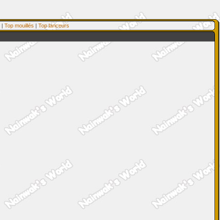
|
Top mouillés
|
Top lanceurs