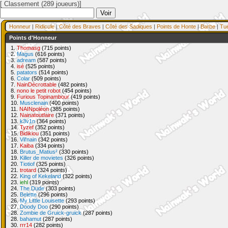
[ Classement (289 joueurs)]
Honneur
|
Ridicule
|
Côté des Braves
|
Côté des Sadiques
|
Points de Honte
|
Barbe
|
Tu
Points d'Honneur
1.
Thomasg
(715 points)
2.
Magus
(616 points)
3.
adream
(587 points)
4.
isé
(525 points)
5.
patators
(514 points)
6.
Colar
(509 points)
7.
NainDécrottable
(482 points)
8.
nono le petit robot
(454 points)
9.
Furious Topinambour
(419 points)
10.
Musclenain
(400 points)
11.
NAINpoléon
(385 points)
12.
Nainatoutfaire
(371 points)
13.
k3v1n
(364 points)
14.
Tyzef
(352 points)
15.
Bidikiou
(351 points)
16.
Vil'nain
(342 points)
17.
Kaiba
(334 points)
18.
Brutus_Matius²
(330 points)
19.
Killer de movietes
(326 points)
20.
Tiotiof
(325 points)
21.
trotard
(324 points)
22.
King of Kekeland
(322 points)
23.
iehl
(319 points)
24.
The Dude
(303 points)
25.
Belette
(296 points)
26.
My Little Louisette
(293 points)
27.
Doody Doo
(290 points)
28.
Zombie de Gruick-gruick
(287 points)
28.
bahamut
(287 points)
30.
rrr14
(282 points)