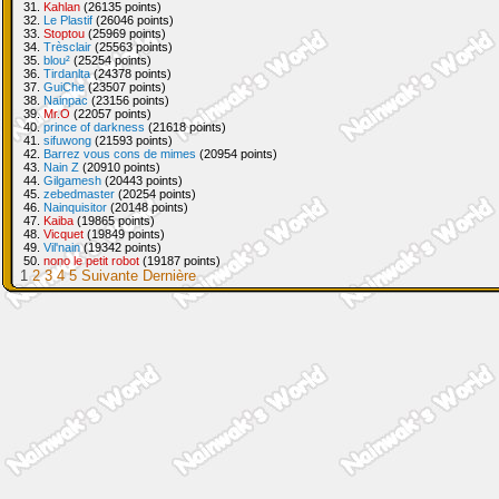
31.
Kahlan
(26135 points)
32.
Le Plastif
(26046 points)
33.
Stoptou
(25969 points)
34.
Trèsclair
(25563 points)
35.
blou²
(25254 points)
36.
Tirdanlta
(24378 points)
37.
GuiChe
(23507 points)
38.
Nainpac
(23156 points)
39.
Mr.O
(22057 points)
40.
prince of darkness
(21618 points)
41.
sifuwong
(21593 points)
42.
Barrez vous cons de mimes
(20954 points)
43.
Nain Z
(20910 points)
44.
Gilgamesh
(20443 points)
45.
zebedmaster
(20254 points)
46.
Nainquisitor
(20148 points)
47.
Kaiba
(19865 points)
48.
Vicquet
(19849 points)
49.
Vil'nain
(19342 points)
50.
nono le petit robot
(19187 points)
1
2
3
4
5
Suivante
Dernière