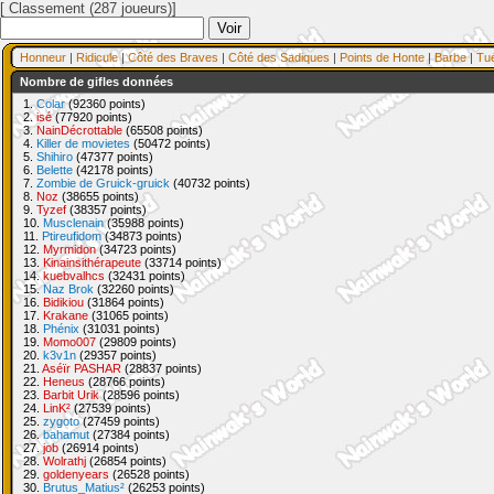
[ Classement (287 joueurs)]
Honneur
|
Ridicule
|
Côté des Braves
|
Côté des Sadiques
|
Points de Honte
|
Barbe
|
Tu
Nombre de gifles données
1.
Colar
(92360 points)
2.
isé
(77920 points)
3.
NainDécrottable
(65508 points)
4.
Killer de movietes
(50472 points)
5.
Shihiro
(47377 points)
6.
Belette
(42178 points)
7.
Zombie de Gruick-gruick
(40732 points)
8.
Noz
(38655 points)
9.
Tyzef
(38357 points)
10.
Musclenain
(35988 points)
11.
Ptireufidom
(34873 points)
12.
Myrmidon
(34723 points)
13.
Kinainsithérapeute
(33714 points)
14.
kuebvalhcs
(32431 points)
15.
Naz Brok
(32260 points)
16.
Bidikiou
(31864 points)
17.
Krakane
(31065 points)
18.
Phénix
(31031 points)
19.
Momo007
(29809 points)
20.
k3v1n
(29357 points)
21.
Aséïr PASHAR
(28837 points)
22.
Heneus
(28766 points)
23.
Barbit Urik
(28596 points)
24.
LinK²
(27539 points)
25.
zygoto
(27459 points)
26.
bahamut
(27384 points)
27.
job
(26914 points)
28.
Wolrathj
(26854 points)
29.
goldenyears
(26528 points)
30.
Brutus_Matius²
(26253 points)