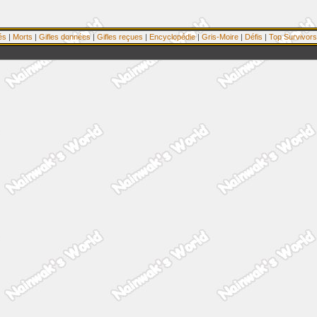
és
|
Morts
|
Gifles données
|
Gifles reçues
|
Encyclopédie
|
Gris-Moire
|
Défis
|
Top Survivors