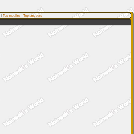
|
Top mouillés
|
Top lanceurs