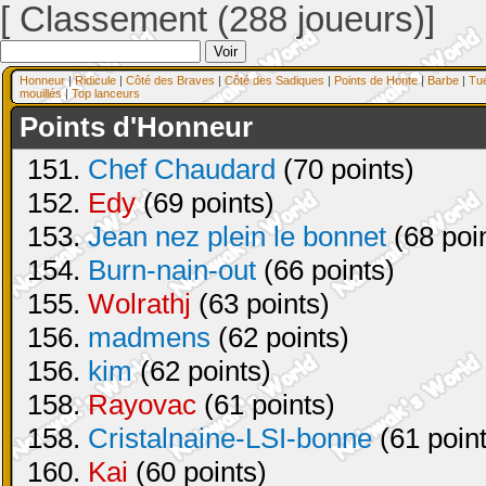
[ Classement (288 joueurs)]
Honneur
|
Ridicule
|
Côté des Braves
|
Côté des Sadiques
|
Points de Honte
|
Barbe
|
Tu
mouillés
|
Top lanceurs
Points d'Honneur
151.
Chef Chaudard
(70 points)
152.
Edy
(69 points)
153.
Jean nez plein le bonnet
(68 poi
154.
Burn-nain-out
(66 points)
155.
Wolrathj
(63 points)
156.
madmens
(62 points)
156.
kim
(62 points)
158.
Rayovac
(61 points)
158.
Cristalnaine-LSI-bonne
(61 point
160.
Kai
(60 points)