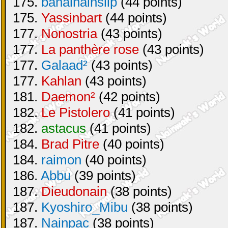
175.
banainainslip
(44 points)
175.
Yassinbart
(44 points)
177.
Nonostria
(43 points)
177.
La panthère rose
(43 points)
177.
Galaad²
(43 points)
177.
Kahlan
(43 points)
181.
Daemon²
(42 points)
182.
Le Pistolero
(41 points)
182.
astacus
(41 points)
184.
Brad Pitre
(40 points)
184.
raimon
(40 points)
186.
Abbu
(39 points)
187.
Dieudonain
(38 points)
187.
Kyoshiro_Mibu
(38 points)
187.
Nainpac
(38 points)