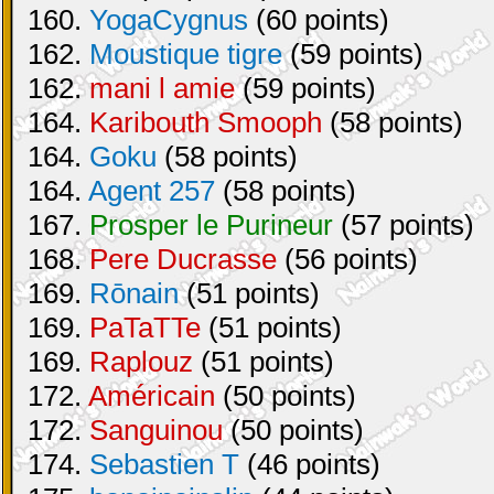
160.
YogaCygnus
(60 points)
162.
Moustique tigre
(59 points)
162.
mani l amie
(59 points)
164.
Karibouth Smooph
(58 points)
164.
Goku
(58 points)
164.
Agent 257
(58 points)
167.
Prosper le Purineur
(57 points)
168.
Pere Ducrasse
(56 points)
169.
Rōnain
(51 points)
169.
PaTaTTe
(51 points)
169.
Raplouz
(51 points)
172.
Américain
(50 points)
172.
Sanguinou
(50 points)
174.
Sebastien T
(46 points)