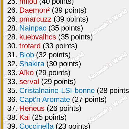
25.
milou
(40 points)
26.
Daemon²
(39 points)
26.
pmarcuzz
(39 points)
28.
Nainpac
(35 points)
28.
kuebvalhcs
(35 points)
30.
trotard
(33 points)
31.
Blob
(32 points)
32.
Shakira
(30 points)
33.
Aïko
(29 points)
33.
serval
(29 points)
35.
Cristalnaine-LSI-bonne
(28 points
36.
Capt'n Aromate
(27 points)
37.
Heneus
(26 points)
38.
Kai
(25 points)
39.
Coccinella
(23 points)