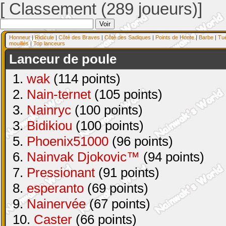
[ Classement (289 joueurs)]
Honneur
|
Ridicule
|
Côté des Braves
|
Côté des Sadiques
|
Points de Honte
|
Barbe
|
Tu
mouillés
|
Top lanceurs
Lanceur de poule
1.
wak
(114 points)
2.
Nain-ternet
(105 points)
3.
Nainryc
(100 points)
3.
Bidikiou
(100 points)
5.
Phoenix51000
(96 points)
6.
Nainvak Djokovic™
(94 points)
7.
Pressionant
(91 points)
8.
esperanto
(69 points)
9.
Nainervée
(67 points)
10.
Caster
(66 points)